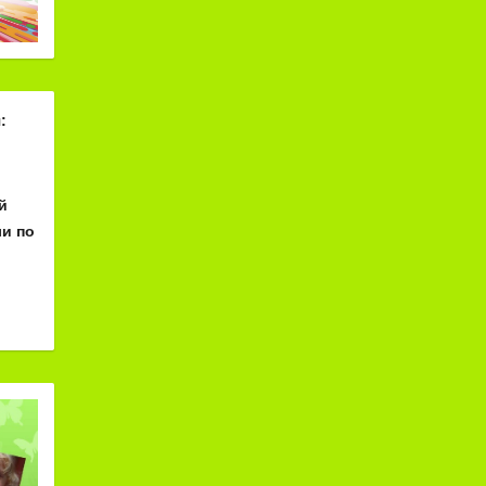
:
й
и по