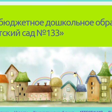
бюджетное дошкольное обр
тский сад №133»