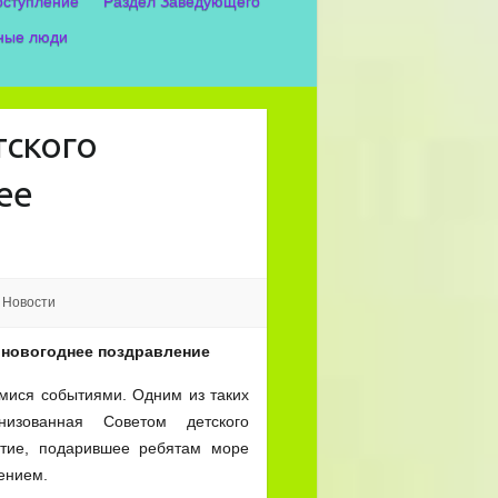
оступление
Раздел Заведующего
ные люди
тского
ее
,
Новости
и новогоднее поздравление
мися событиями. Одним из таких
низованная Советом детского
тие, подарившее ребятам море
ением.