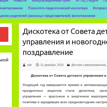
зации
Новости
Консультационный пункт
АТТЕСТАЦИЯ
П
Анкетирование
Психолого-педагогический консилиум
Интерес
ение родителей (законных представителей) воспитанников
Дискотека от Совета де
управления и новогодн
поздравление
ьной
sait
31 декабря, 2025
Детское самоуправление
Дискотека от Совета детского управления 
Уходящий год завершается яркими и запоминающи
праздничных акцентов стала дискотека, орга
управления — красочное и энергичное мероприя
позитива и зарядившее всех предновогодним настро