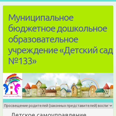
Skip
to
Муниципальное
content
бюджетное дошкольное
образовательное
учреждение «Детский сад
№133»
Детское самоуправление