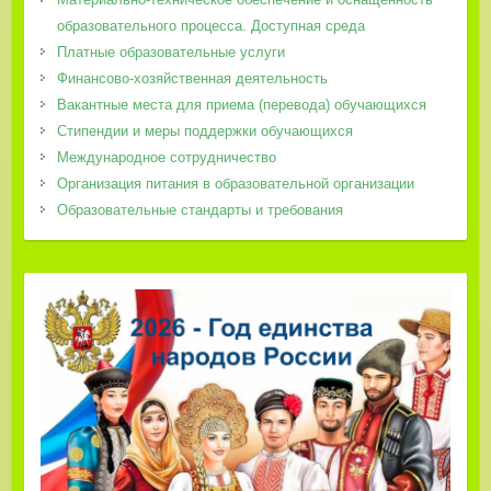
образовательного процесса. Доступная среда
Платные образовательные услуги
Финансово-хозяйственная деятельность
Вакантные места для приема (перевода) обучающихся
Стипендии и меры поддержки обучающихся
Международное сотрудничество
Организация питания в образовательной организации
Образовательные стандарты и требования