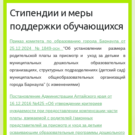
Стипендии и меры
поддержки обучающихся
Приказ комитета по образованию города Барнаула от
25.12.2024 №1849-осн
“Об установлении размера
родительской платы за присмотр и уход за детьми в
муниципальных дошкольных образовательных
организациях, структурных подразделениях (детский сад)
муниципальных общеобразовательных организаций
города Барнаула” (с изменениями)
Постановление Администрации Алтайского края от
16.12.2016 №425 «Об утверждении критериев
нуждаемости при предоставлении компенсации части
платы, взимаемой с родителей (законных
представителей за присмотр и уход за детьми
осваивающим образовательные программы дошкольного