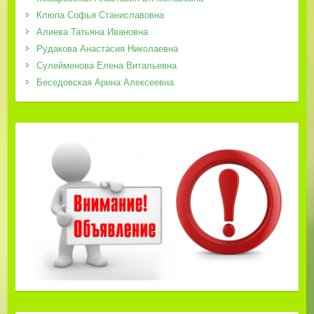
Клюпа Софья Станиславовна
Алиева Татьяна Ивановна
Рудакова Анастасия Николаевна
Сулейменова Елена Витальевна
Беседовская Арина Алексеевна