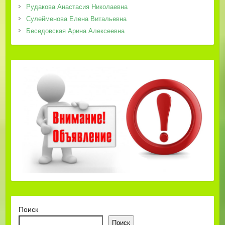
Рудакова Анастасия Николаевна
Сулейменова Елена Витальевна
Беседовская Арина Алексеевна
Поиск
Поиск