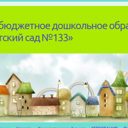
бюджетное дошкольное обр
тский сад №133»