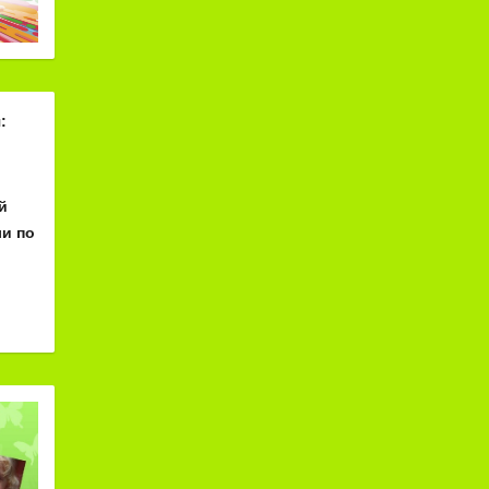
:
й
и по