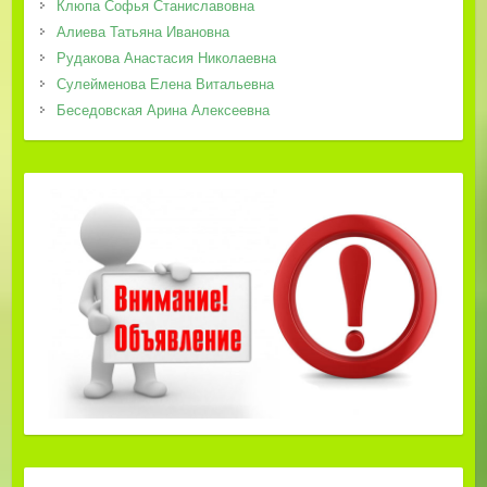
Клюпа Софья Станиславовна
Алиева Татьяна Ивановна
Рудакова Анастасия Николаевна
Сулейменова Елена Витальевна
Беседовская Арина Алексеевна