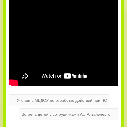
←
Учения в МБДОУ по отработке действий при ЧС
Встреча детей с сотрудниками АО Алтайэнерго
→