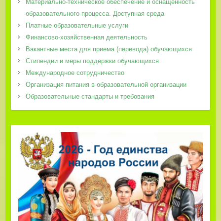
Материально-техническое обеспечение и оснащенность
образовательного процесса. Доступная среда
Платные образовательные услуги
Финансово-хозяйственная деятельность
Вакантные места для приема (перевода) обучающихся
Стипендии и меры поддержки обучающихся
Международное сотрудничество
Организация питания в образовательной организации
Образовательные стандарты и требования