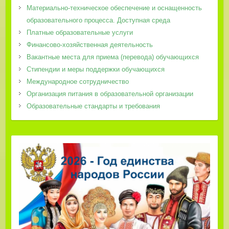
Материально-техническое обеспечение и оснащенность
образовательного процесса. Доступная среда
Платные образовательные услуги
Финансово-хозяйственная деятельность
Вакантные места для приема (перевода) обучающихся
Стипендии и меры поддержки обучающихся
Международное сотрудничество
Организация питания в образовательной организации
Образовательные стандарты и требования