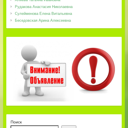
Рудакова Анастасия Николаевна
Сулейменова Елена Витальевна
Беседовская Арина Алексеевна
Поиск