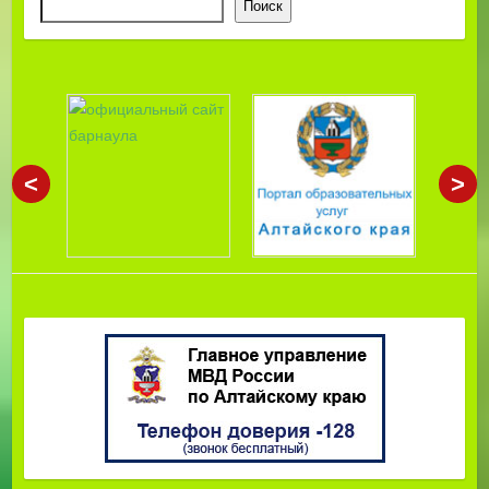
Поиск
<
>