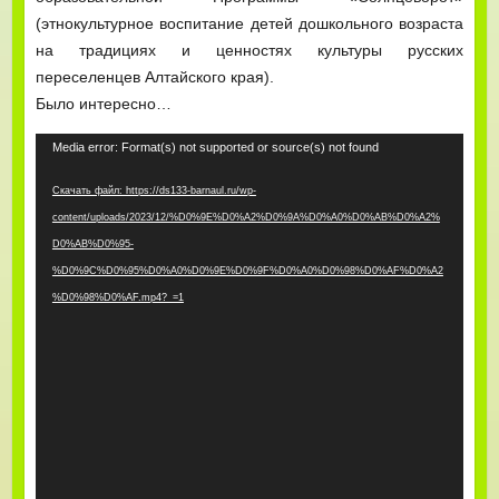
(этнокультурное воспитание детей дошкольного возраста
на традициях и ценностях культуры русских
переселенцев Алтайского края).
Было интересно…
Видеоплеер
Media error: Format(s) not supported or source(s) not found
Скачать файл: https://ds133-barnaul.ru/wp-
content/uploads/2023/12/%D0%9E%D0%A2%D0%9A%D0%A0%D0%AB%D0%A2%
D0%AB%D0%95-
%D0%9C%D0%95%D0%A0%D0%9E%D0%9F%D0%A0%D0%98%D0%AF%D0%A2
%D0%98%D0%AF.mp4?_=1