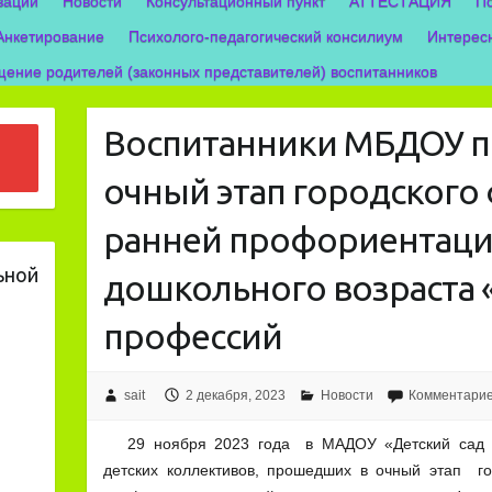
зации
Новости
Консультационный пункт
АТТЕСТАЦИЯ
П
Анкетирование
Психолого-педагогический консилиум
Интерес
ение родителей (законных представителей) воспитанников
Воспитанники МБДОУ п
очный этап городского
ранней профориентаци
ьной
дошкольного возраста 
профессий
sait
2 декабря, 2023
Новости
Комментарие
29 ноября 2023 года в МАДОУ «Детский сад №
детских коллективов, прошедших в очный этап г