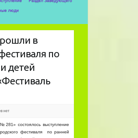
оступление
Раздел Заведующего
ные люди
рошли в
 фестиваля по
и детей
«Фестиваль
в нет
281» состоялось выступление
ородского фестиваля по ранней