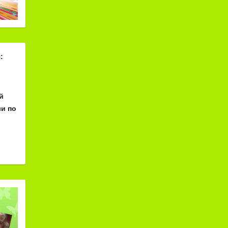
:
й
и по