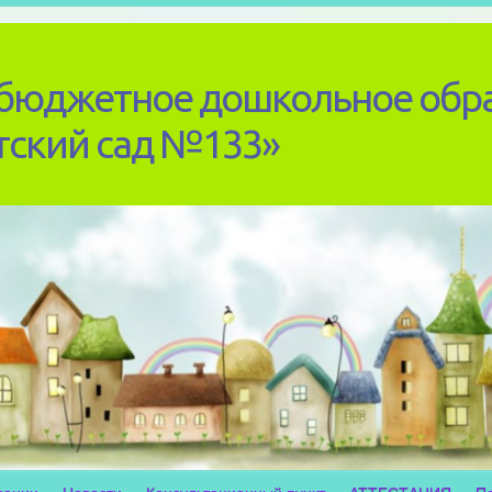
бюджетное дошкольное обр
тский сад №133»