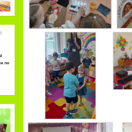
:
й
и по