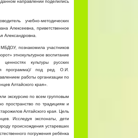
 данном направлении поделились
одитель учебно-методических
ана Алексеевна, приветственное
я Александровна.
 МБДОУ, познакомила участников
орот» этнокультурное воспитание
 ценностях культуры русских
ая программа)/ под ред. О.И.
равлением работы организации по
нцев Алтайского края».
или экскурсию по всем групповым
о пространство по традициям и
старожилов Алтайского края. Цель
цев. Исследуя экспонаты, дети
ироду происхождения устаревших
естественного погружения ребёнка