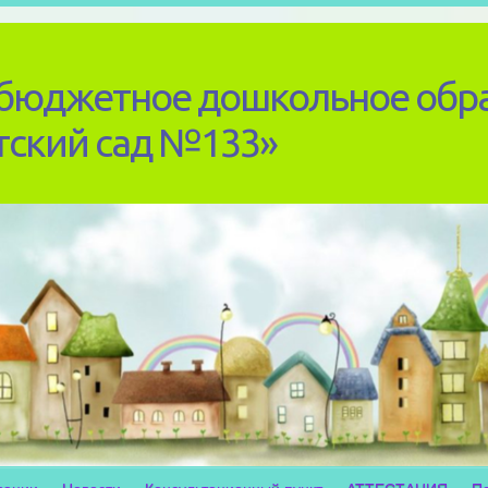
бюджетное дошкольное обр
тский сад №133»