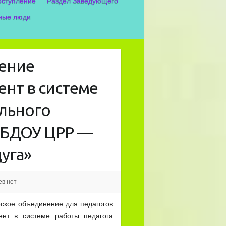
оступление
Раздел Заведующего
ные люди
ение
нт в системе
льного
МБДОУ ЦРР —
уга»
в нет
кое объединение для педагогов
нт в системе работы педагога