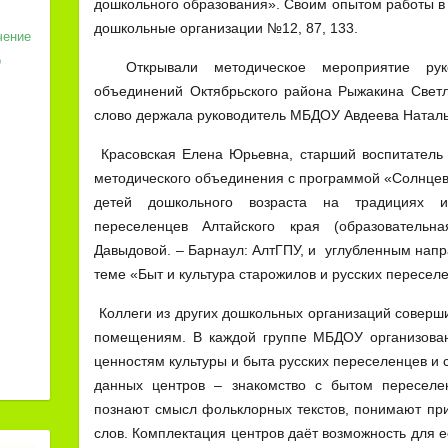
дошкольного образования». Своим опытом работы в
дошкольные организации №12, 87, 133.
чение
о
Открывали методическое мероприятие руков
объединений Октябрьского района Рыжакина Светл
слово держала руководитель МБДОУ Авдеева Наталь
Красовская Елена Юрьевна, старший воспитатель
методического объединения с программой «Солнцев
детей дошкольного возраста на традициях и
переселенцев Алтайского края (образовательн
Давыдовой. – Барнаул: АлтГПУ, и углубленным нап
теме «Быт и культура старожилов и русских переселе
Коллеги из других дошкольных организаций соверш
помещениям. В каждой группе МБДОУ организован
ценностям культуры и быта русских переселенцев и 
данных центров – знакомство с бытом переселен
познают смысл фольклорных текстов, понимают пр
слов. Комплектация центров даёт возможность для 