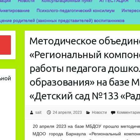
зации
Новости
Консультационный пункт
АТТЕСТАЦИЯ
П
Анкетирование
Психолого-педагогический консилиум
Интерес
ение родителей (законных представителей) воспитанников
Методическое объедин
«Региональный компоне
работы педагога дошко
ьной
образования» на базе 
«Детский сад №133 «Рад
sait
24 апреля, 2023
Новости
Комментарие
20 апреля 2023 на базе МБДОУ прошло методичес
МДОО города Барнаула «Региональный компоне