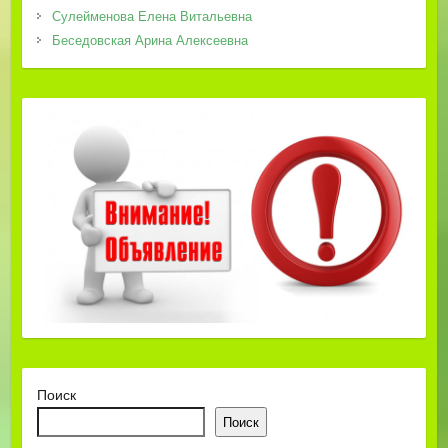
Сулейменова Елена Витальевна
Беседовская Арина Алексеевна
Поиск
Поиск