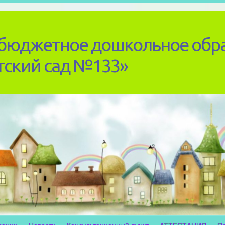
бюджетное дошкольное обр
тский сад №133»