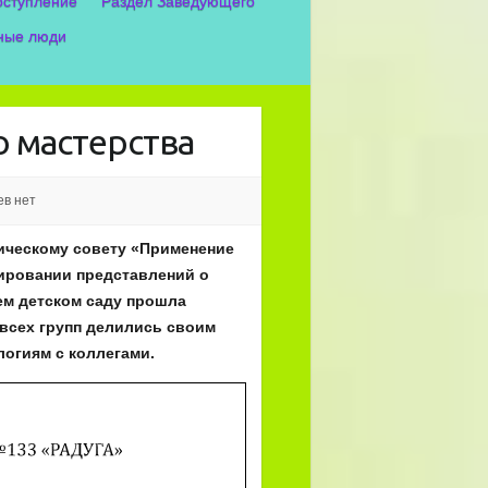
оступление
Раздел Заведующего
ные люди
о мастерства
в нет
гическому совету «Применение
ировании представлений о
ем детском саду прошла
 всех групп делились своим
огиям с коллегами.