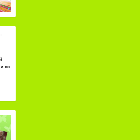
:
й
и по