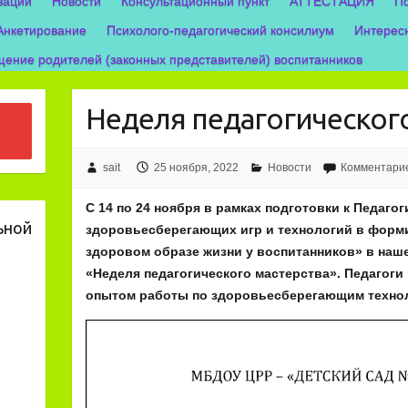
зации
Новости
Консультационный пункт
АТТЕСТАЦИЯ
П
Анкетирование
Психолого-педагогический консилиум
Интерес
ение родителей (законных представителей) воспитанников
Неделя педагогическог
sait
25 ноября, 2022
Новости
Комментарие
С 14 по 24 ноября в рамках подготовки к Педаго
ьной
здоровьесберегающих игр и технологий в форм
здоровом образе жизни у воспитанников» в наш
«Неделя педагогического мастерства». Педагоги
опытом работы по здоровьесберегающим технол