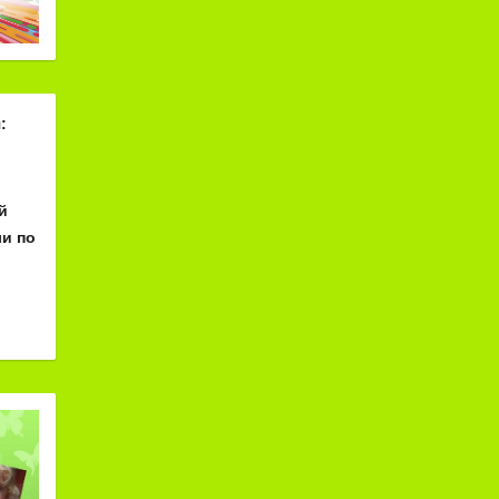
:
й
и по