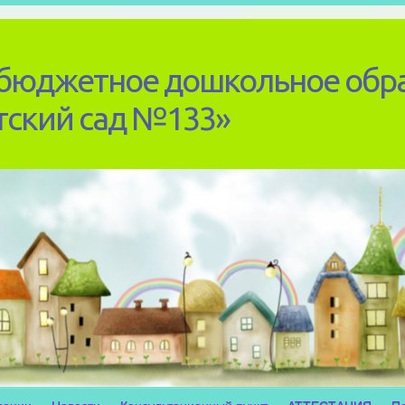
бюджетное дошкольное обр
тский сад №133»