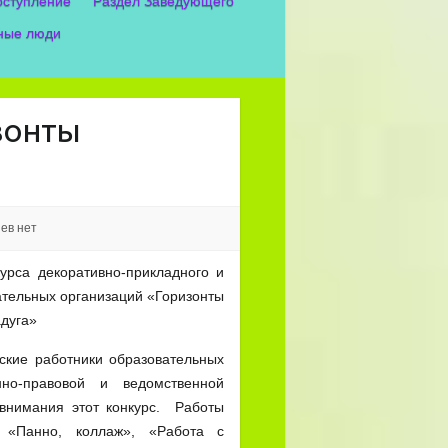
оступление
Раздел Заведующего
ные люди
зонты
ев нет
рса декоративно-прикладного и
вательных организаций «Горизонты
дуга»
ские работники образовательных
нно-правовой и ведомственной
 внимания этот конкурс. Работы
 «Панно, коллаж», «Работа с