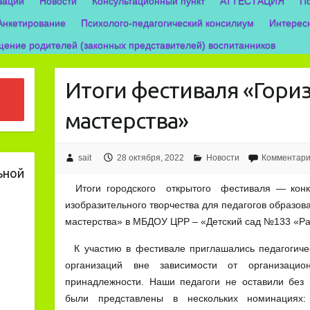
зации
Новости
Консультационный пункт
АТТЕСТАЦИЯ
П
Анкетирование
Психолого-педагогический консилиум
Интерес
ение родителей (законных представителей) воспитанников
Итоги фестиваля «Гори
мастерства»
sait
28 октября, 2022
Новости
Комментари
ьной
Итоги городского открытого фестиваля — конку
изобразительного творчества для педагогов образо
мастерства» в МБДОУ ЦРР – «Детский сад №133 «Ра
К участию в фестивале приглашались педагогиче
организаций вне зависимости от организацио
принадлежности. Наши педагоги не оставили без
были представлены в нескольких номинациях: