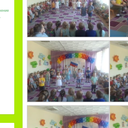
чение
о