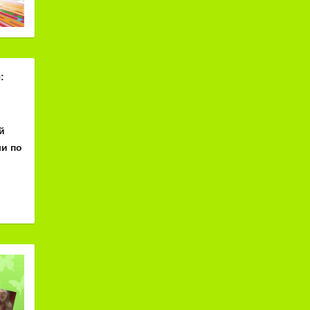
:
й
и по