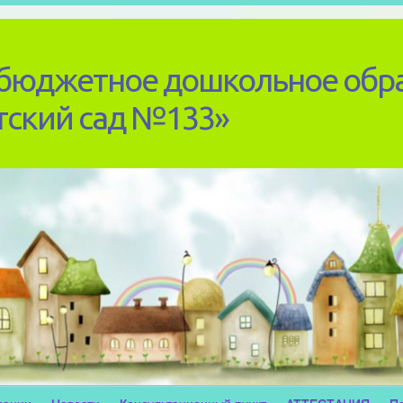
бюджетное дошкольное обр
тский сад №133»