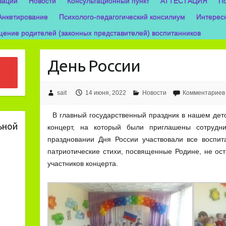
зации
Новости
Консультационный пункт
АТТЕСТАЦИЯ
П
Анкетирование
Психолого-педагогический консилиум
Интерес
ение родителей (законных представителей) воспитанников
День России
sait
14 июня, 2022
Новости
Комментариев
В главный государственный праздник в нашем дет
ьной
концерт, на который были приглашены сотрудни
праздновании Дня России участвовали все воспит
патриотические стихи, посвященные Родине, не ос
участников концерта.