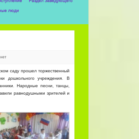
оступление
Раздел Заведующего
ные люди
 нет
ском саду прошел торжественный
ки дошкольного учреждения. В
анники. Народные песни, танцы,
тавили равнодушными зрителей и