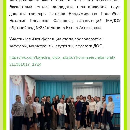
Экспертами стали кандидаты педагогических наук,
доценты кафедры Татьяна Владимировна Поданёва,
Наталья Павловна Сазонова; заведующий МАДОУ
«Детский сад №281» Бажина Елена Алексеевна.
Участниками конференции стали преподаватели
кафедры, магистранты, студенты, педагоги ДОО.
https://vk.com/kafedra_dido_altspu?from=search&w=wall-
211361017_1724