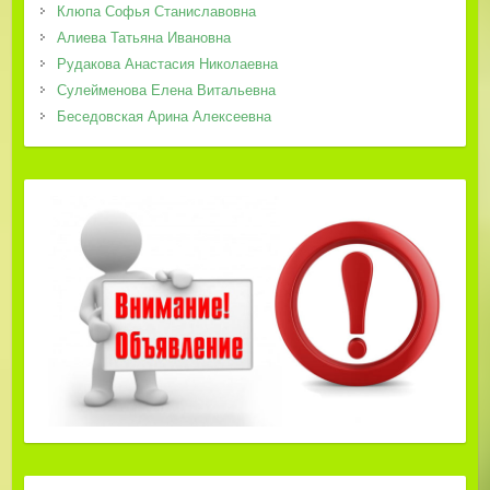
Клюпа Софья Станиславовна
Алиева Татьяна Ивановна
Рудакова Анастасия Николаевна
Сулейменова Елена Витальевна
Беседовская Арина Алексеевна