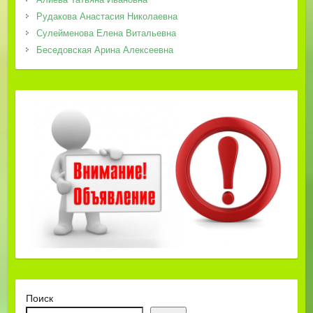
Рудакова Анастасия Николаевна
Сулейменова Елена Витальевна
Беседовская Арина Алексеевна
Поиск