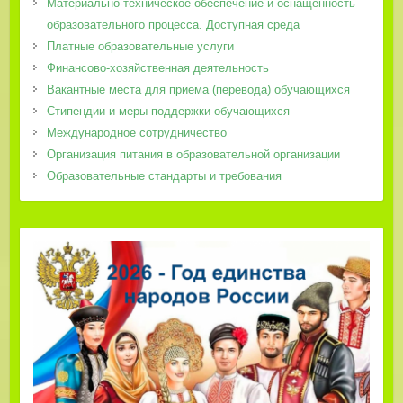
Материально-техническое обеспечение и оснащенность
образовательного процесса. Доступная среда
Платные образовательные услуги
Финансово-хозяйственная деятельность
Вакантные места для приема (перевода) обучающихся
Стипендии и меры поддержки обучающихся
Международное сотрудничество
Организация питания в образовательной организации
Образовательные стандарты и требования