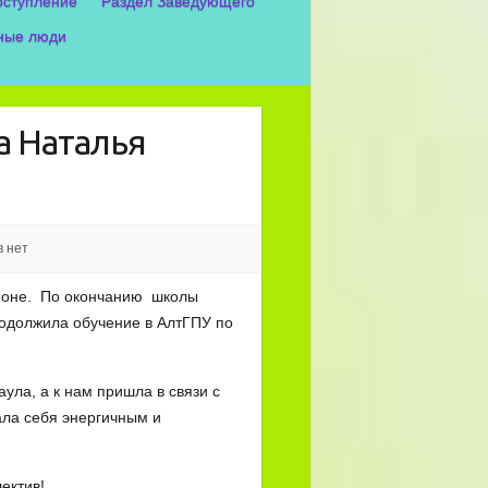
оступление
Раздел Заведующего
ные люди
а Наталья
 нет
йоне. По окончанию школы
родолжила обучение в АлтГПУ по
ула, а к нам пришла в связи с
ала себя энергичным и
ектив!