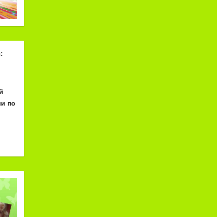
:
й
и по