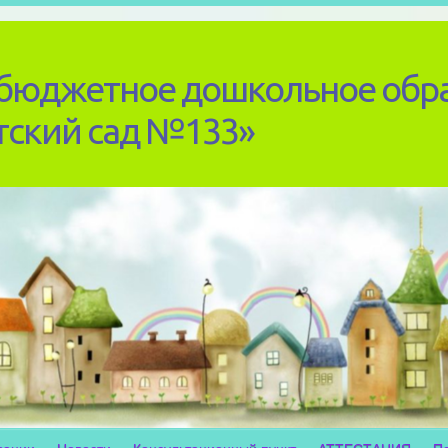
бюджетное дошкольное обр
тский сад №133»