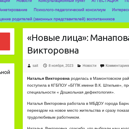
зации
Новости
Консультационный пункт
АТТЕСТАЦИЯ
П
Анкетирование
Психолого-педагогический консилиум
Интерес
ение родителей (законных представителей) воспитанников
«Новые лица»: Манапов
Викторовна
sait
8 ноября, 2023
Новости
Комментариев
ьной
Наталья Викторовна
родилась в Мамонтовском ра
поступила в КГБПОУ «БГПК имени В.К. Штильке», п
специальности « Дошкольная дефектология».
Наталья Викторовна работала в МБДОУ города Барна
переездом на новое место жительства и сразу показ
трудолюбивым работником.
Наталья Викторовна, спасибо, что выбрали наш колл