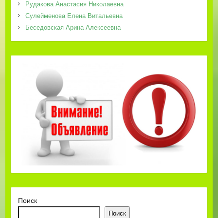
Рудакова Анастасия Николаевна
Сулейменова Елена Витальевна
Беседовская Арина Алексеевна
Поиск
Поиск