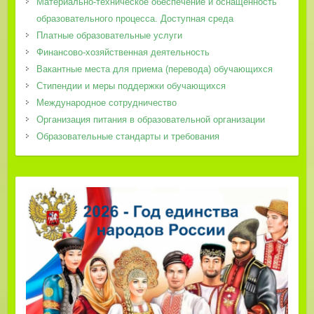
Материально-техническое обеспечение и оснащенность
образовательного процесса. Доступная среда
Платные образовательные услуги
Финансово-хозяйственная деятельность
Вакантные места для приема (перевода) обучающихся
Стипендии и меры поддержки обучающихся
Международное сотрудничество
Организация питания в образовательной организации
Образовательные стандарты и требования