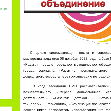
чение
о
С целью систематизации опыта и совершенс
мастерства педагогов 08 декабря 2022 года на баз
«Радуга» прошло городское методическое объед
города Барнаула «Развитие познавательного 
дошкольного возраста через организацию нетрадици
В ходе заседания РМО рассматривались та
познавательного интереса дошкольников чер
деятельность», «Развитие детской инициатив
технологии — геокешинг», «Активизация познавате
дошкольников посредством использования игр М