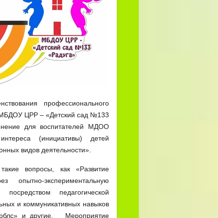
твования профессионального
е МБДОУ ЦРР – «Детский сад №133
инение для воспитателей МДОО
интереса (инициативы) детей
онных видов деятельности».
кие вопросы, как «Развитие
ез опытно-экспериментальную
ы посредством педагогической
льных и коммуникативных навыков
арблс» и другие. Мероприятие