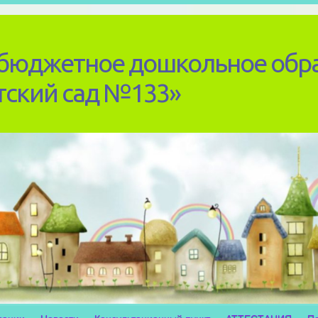
бюджетное дошкольное обр
тский сад №133»