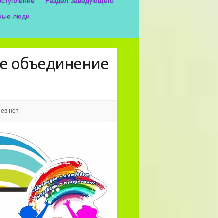
оступление
Раздел Заведующего
ные люди
ое объединение
ев нет