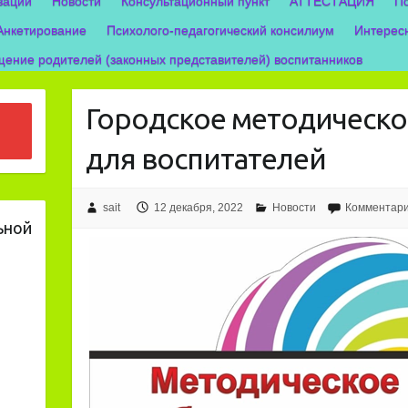
зации
Новости
Консультационный пункт
АТТЕСТАЦИЯ
П
Анкетирование
Психолого-педагогический консилиум
Интерес
ение родителей (законных представителей) воспитанников
Городское методическ
для воспитателей
sait
12 декабря, 2022
Новости
Комментари
ьной