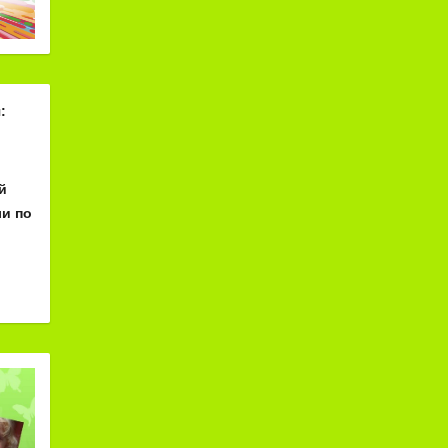
:
й
и по