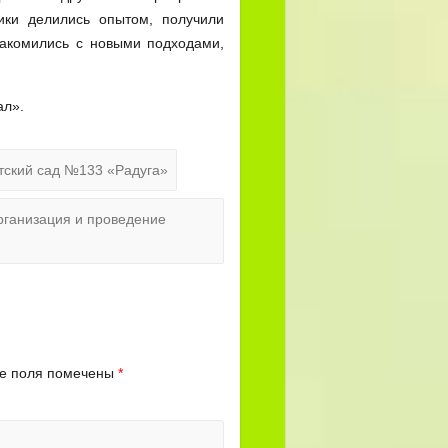
ики делились опытом, получили
накомились с новыми подходами,
ал».
ский сад №133 «Радуга»
рганизация и проведение
е поля помечены
*