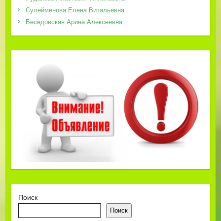
Сулейменова Елена Витальевна
Беседовская Арина Алексеевна
Поиск
Поиск