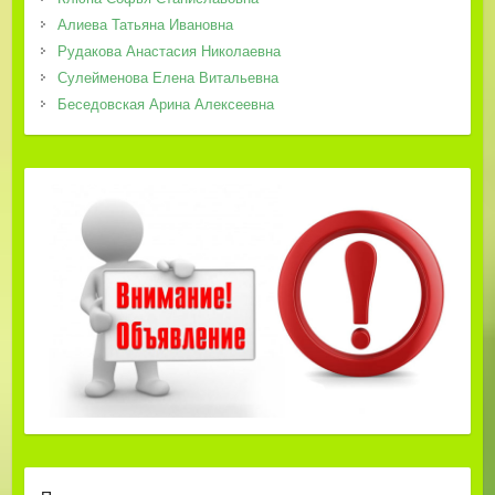
Алиева Татьяна Ивановна
Рудакова Анастасия Николаевна
Сулейменова Елена Витальевна
Беседовская Арина Алексеевна