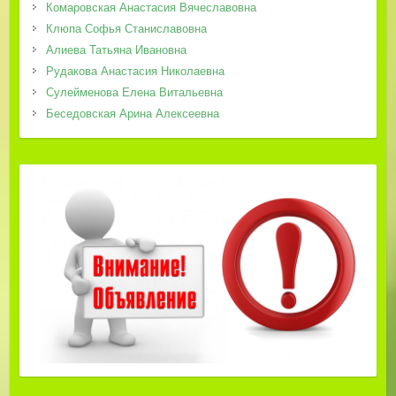
Комаровская Анастасия Вячеславовна
Клюпа Софья Станиславовна
Алиева Татьяна Ивановна
Рудакова Анастасия Николаевна
Сулейменова Елена Витальевна
Беседовская Арина Алексеевна