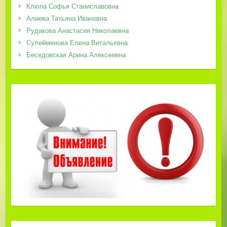
Клюпа Софья Станиславовна
Алиева Татьяна Ивановна
Рудакова Анастасия Николаевна
Сулейменова Елена Витальевна
Беседовская Арина Алексеевна