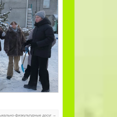
зыкально‑физкультурные досуг
→