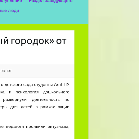
оступление
Раздел Заведующего
ные люди
й городок» от
ев нет
о детского сада студенты АлтГПУ
ка и психология дошкольного
 развернули деятельность по
феры для детей в рамках акции
е педагоги проявили энтузиазм,