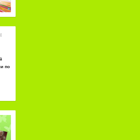
:
й
и по