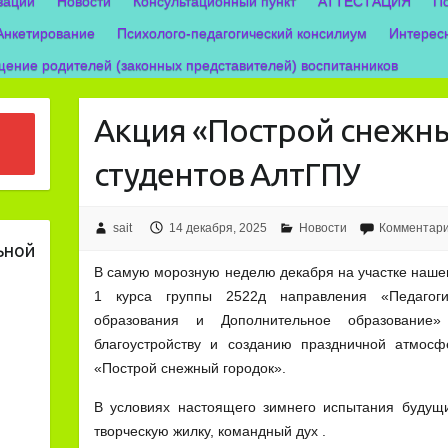
зации
Новости
Консультационный пункт
АТТЕСТАЦИЯ
П
Анкетирование
Психолого-педагогический консилиум
Интерес
ение родителей (законных представителей) воспитанников
Акция «Построй снежны
студентов АлтГПУ
sait
14 декабря, 2025
Новости
Комментари
ьной
В самую морозную неделю декабря на участке нашег
1 курса группы 2522д направления «Педагоги
образования и Дополнительное образование»
благоустройству и созданию праздничной атмос
«Построй снежный городок».
В условиях настоящего зимнего испытания будущи
творческую жилку, командный дух .