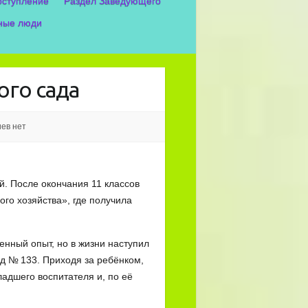
оступление
Раздел Заведующего
ные люди
ого сада
ев нет
й. После окончания 11 классов
го хозяйства», где получила
енный опыт, но в жизни наступил
ад № 133. Приходя за ребёнком,
адшего воспитателя и, по её