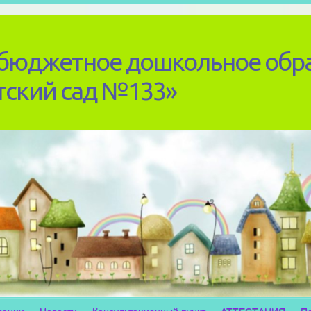
бюджетное дошкольное обр
тский сад №133»