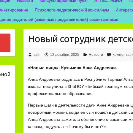
зации
Новости
Консультационный пункт
АТТЕСТАЦИЯ
П
Анкетирование
Психолого-педагогический консилиум
Интерес
ение родителей (законных представителей) воспитанников
Новый сотрудник детск
sait
12 декабря, 2025
Новости
Комментари
«Новые лица»: Кузьмина Анна Андреевна
ьной
Анна Андреевна родилась в Республике Горный Алта
школы поступила в КГБПОУ «Бийский техникум лесно
профессиональное образование.
Первые шаги в деятельности дали Анне Андреевне ц
поворотный момент, когда её сын пошёл в детский с
Анна Андреевна заметила объявление о вакансии мл
словам, подумала: «Почему бы и нет?»