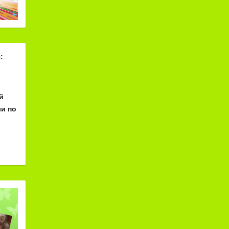
:
й
и по