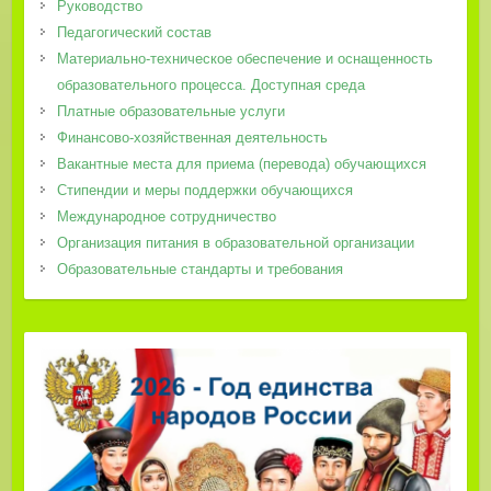
Руководство
Педагогический состав
Материально-техническое обеспечение и оснащенность
образовательного процесса. Доступная среда
Платные образовательные услуги
Финансово-хозяйственная деятельность
Вакантные места для приема (перевода) обучающихся
Стипендии и меры поддержки обучающихся
Международное сотрудничество
Организация питания в образовательной организации
Образовательные стандарты и требования