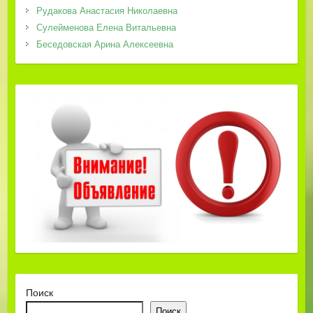
Рудакова Анастасия Николаевна
Сулейменова Елена Витальевна
Беседовская Арина Алексеевна
Поиск
Поиск