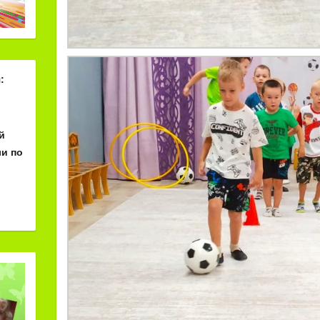
:
й
и по