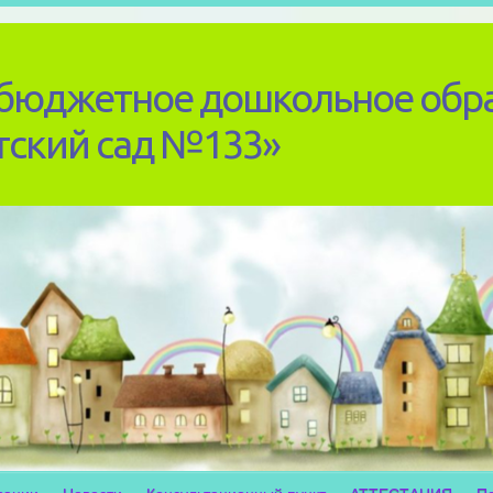
бюджетное дошкольное обр
тский сад №133»