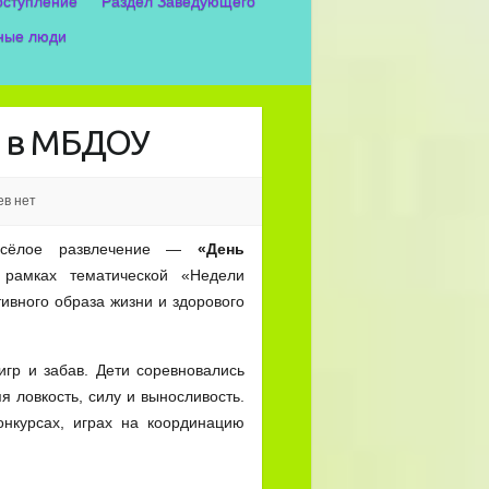
оступление
Раздел Заведующего
ные люди
» в МБДОУ
в нет
есёлое развлечение —
«День
 рамках тематической «Недели
ивного образа жизни и здорового
игр и забав. Дети соревновались
я ловкость, силу и выносливость.
онкурсах, играх на координацию