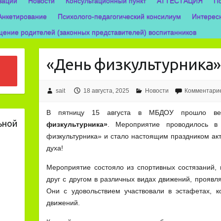
зации
Новости
Консультационный пункт
АТТЕСТАЦИЯ
П
Анкетирование
Психолого-педагогический консилиум
Интерес
ение родителей (законных представителей) воспитанников
«День физкультурника
sait
18 августа, 2025
Новости
Комментарие
В пятницу 15 августа в МБДОУ прошло в
ьной
физкультурника»
. Мероприятие проводилось в
физкультурника» и стало настоящим праздником акт
духа!
Мероприятие состояло из спортивных состязаний, 
друг с другом в различных видах движений, проявля
Они с удовольствием участвовали в эстафетах, к
движений.