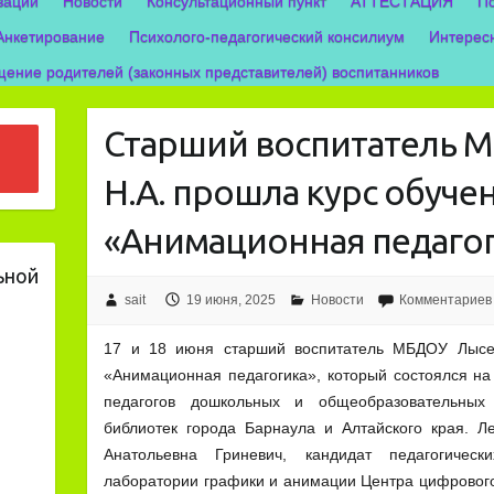
зации
Новости
Консультационный пункт
АТТЕСТАЦИЯ
П
Анкетирование
Психолого-педагогический консилиум
Интерес
ение родителей (законных представителей) воспитанников
Старший воспитатель 
Н.А. прошла курс обуче
«Анимационная педаго
ьной
sait
19 июня, 2025
Новости
Комментариев
17 и 18 июня старший воспитатель МБДОУ Лысен
«Анимационная педагогика», который состоялся на
педагогов дошкольных и общеобразовательных 
библиотек города Барнаула и Алтайского края. Л
Анатольевна Гриневич, кандидат педагогически
лаборатории графики и анимации Центра цифрового