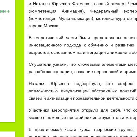
и Наталья Юрьевна Фатеева, главный эксперт Че
(компетенция Анимация), Федеральный эксп
чение
(компетенция Мультипликация), методист-куратор 
о
города Москва.
В теоретический части были представлены аспек
инновационного подхода к обучению и развитию 
возрастов, основанном на интеграции анимации в о
Слушатели узнали, что ключевыми элементами мет
разработка сценария, создание персонажей и приме
Наталья Юрьевна подчеркнула, что эффект 
возможностью визуализации абстрактных поняти
связей и активизации познавательной деятельности
Участники мероприятия открыли для себя, что с
можно с помощью простейших инструментов и мате
В практической части курса творческие группы
анимации, начиная с написания сценария и плана съ