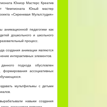
мпионата Юниор Мастерс Креатив
ерт Чемпионата Юный мастер
проекта «Сиреневая Мультстудия»
ты анимационной педагогики как
детей дошкольного и школьного
бразовательный процесс.
ода создания анимации являются
нение интерактивных элементов.
данного подхода обусловлен
й, формирования ассоциативных
 обучающихся.
оздавать мультфильмы с детьми
риалов.
 вырабатывали навыки создания
емок, заканчивая титрами.