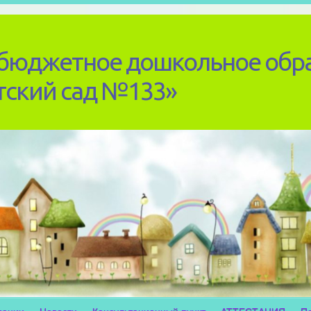
бюджетное дошкольное обр
тский сад №133»