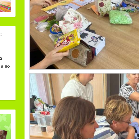
:
й
и по