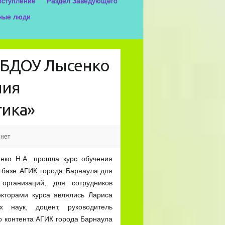
оступление
Раздел Заведующего
ные люди
МБДОУ Лысенко
ния
гика»
 нет
ко Н.А. прошла курс обучения
 базе АГИК города Барнаула для
организаций, для сотрудников
екторами курса являлись Лариса
х наук, доцент, руководитель
 контента АГИК города Барнаула