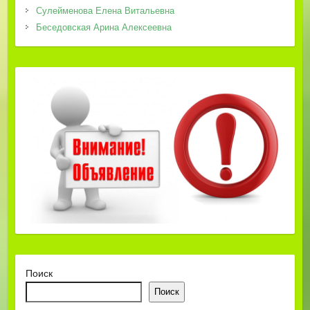
Сулейменова Елена Витальевна
Беседовская Арина Алексеевна
Поиск
Поиск