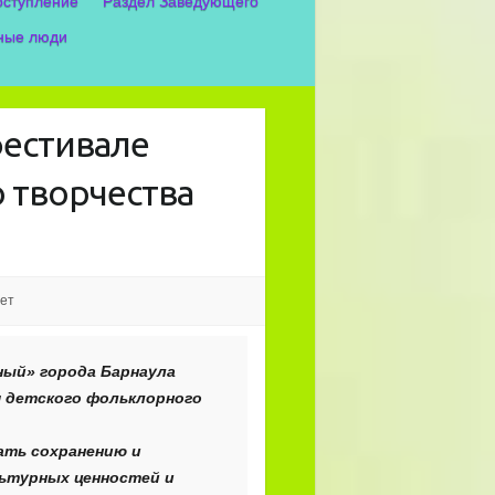
оступление
Раздел Заведующего
ные люди
фестивале
 творчества
ет
ный» города Барнаула
я детского фольклорного
ать сохранению и
льтурных ценностей и