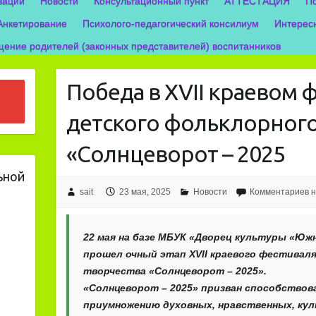
зации
Новости
Консультационный пункт
АТТЕСТАЦИЯ
П
Анкетирование
Психолого-педагогический консилиум
Интерес
ение родителей (законных представителей) воспитанников
Победа в XVII краевом 
детского фольклорного
«Солнцеворот – 2025
ьной
sait
23 мая, 2025
Новости
Комментариев н
22 мая на базе МБУК «Дворец культуры «Юж
прошел очный этап XVII краевого фестивал
творчества «Солнцеворот – 2025».
«Солнцеворот – 2025» призван способствов
приумножению духовных, нравственных, ку