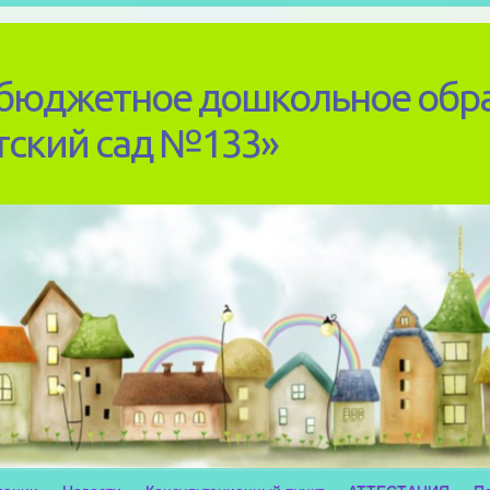
бюджетное дошкольное обр
тский сад №133»