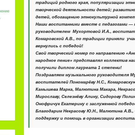
традиций родного края, популяризации эт
творческой деятельности детей; развитию
чение
детей, обогащению этнокультурной компет
о
Наши воспитанники вместе с педагогами —
руководителем Мухортовой И.А., воспитат
Комаровской А.В., по традиции приняли уча
вернулись с победой!
Свой творческий номер по направлению «Ан
народное пение» представлял коллектив на
получили диплом лауреата 1 степени!
Поздравляем музыкального руководителя Му
воспитателей Пономарёву Н.С., Комаровскую
Камышева Марка, Малютина Макара, Некрасо
Мирославу, Селезнёву Алину, Сидорову Полин
Онофричук Екатерину с заслуженной победо
Благодарим Некрасову Ю.Н., Малютина А.В., 
поддержку и помощь в организации воспитан