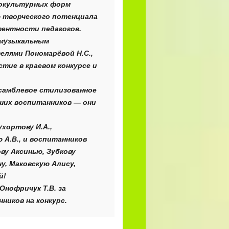
нокультурных форм
 творческого потенциала
ентности педагогов.
 музыкальным
елями Пономарёвой Н.С.,
стие в краевом конкурсе и
самблевое стилизованное
ших воспитанников — они
хортову И.А.,
 А.В., и воспитанников
ву Аксинью, Зубкову
у, Маковскую Алису,
й!
Онофричук Т.В. за
ников на конкурс.