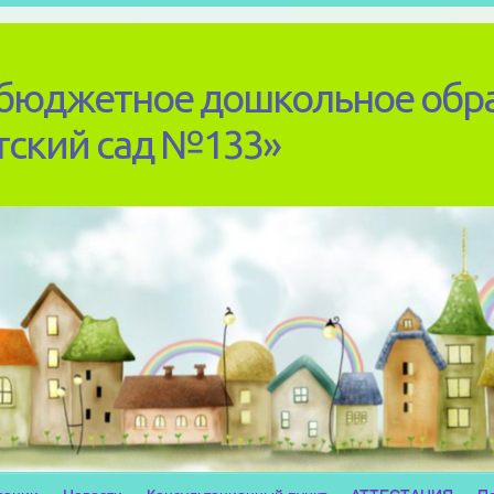
бюджетное дошкольное обр
тский сад №133»