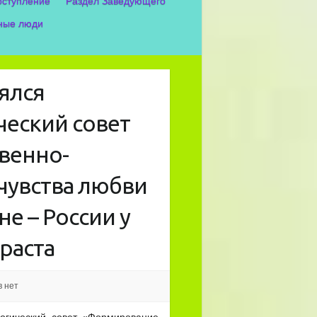
оступление
Раздел Заведующего
ные люди
ялся
ческий совет
венно-
 чувства любви
не – России у
раста
 нет
огический совет «Формирование