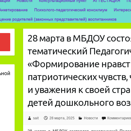
зации
Новости
Консультационный пункт
АТТЕСТАЦИЯ
П
Анкетирование
Психолого-педагогический консилиум
Интерес
ение родителей (законных представителей) воспитанников
28 марта в МБДОУ состо
тематический Педагоги
«Формирование нравст
ьной
патриотических чувств,
и уважения к своей стра
детей дошкольного воз
sait
28 марта, 2025
Новости
Комментариев
28 марта в МБДОУ состоялся тематический Педаг