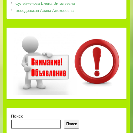
Сулейменова Елена Витальевна
Беседовская Арина Алексеевна
Поиск
Поиск