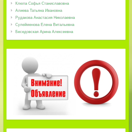
Клюпа Софья Станиславовна
Алиева Татьяна Ивановна
Рудакова Анастасия Николаевна
Сулейменова Елена Витальевна
Беседовская Арина Алексеевна