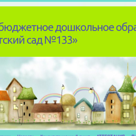
бюджетное дошкольное обр
тский сад №133»