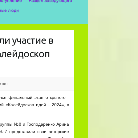
оступление
Раздел Заведующего
ные люди
и участие в
алейдоскоп
 нет
лся финальный этап открытого
бий «Калейдоскоп идей – 2024», в
группы №8 и Господаренко Арина
 №7 представили свои авторские