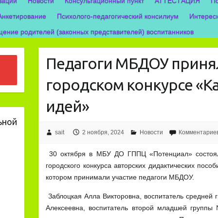
зации
Новости
Консультационный пункт
АТТЕСТАЦИЯ
П
Анкетирование
Психолого-педагогический консилиум
Интерес
ение родителей (законных представителей) воспитанников
Педагоги МБДОУ принял
городском конкурсе «К
идей»
ьной
sait
2 ноября, 2024
Новости
Комментариев
30 октября в МБУ ДО ГППЦ «Потенциал» состоя
городского конкурса авторских дидактических посо
котором принимали участие педагоги МБДОУ.
Заблоцкая Алла Викторовна, воспитатель средней 
Алексеевна, воспитатель второй младшей группы