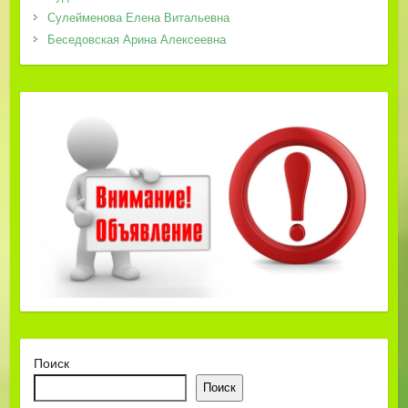
Сулейменова Елена Витальевна
Беседовская Арина Алексеевна
Поиск
Поиск