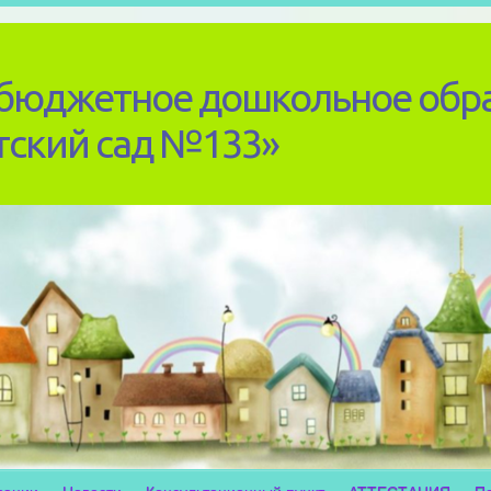
бюджетное дошкольное обр
тский сад №133»