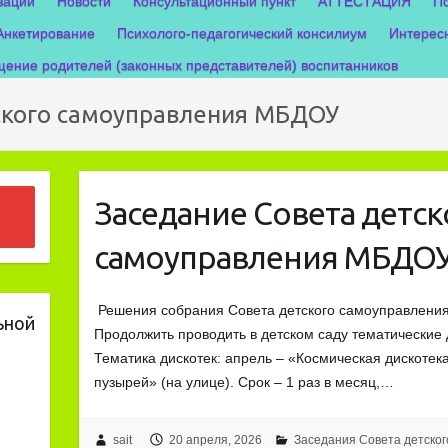
зации
Новости
Консультационный пункт
АТТЕСТАЦИЯ
П
Анкетирование
Психолого-педагогический консилиум
Интерес
ение родителей (законных представителей) воспитанников
ского самоуправления МБДОУ
Заседание Совета детск
самоуправления МБДО
Решения собрания Совета детского самоуправления
ьной
Продолжить проводить в детском саду тематические 
Тематика дискотек: апрель – «Космическая дискотек
пузырей» (на улице). Срок – 1 раз в месяц,…
sait
20 апреля, 2026
Заседания Совета детско