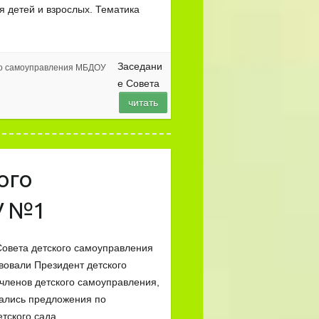
я детей и взрослых. Тематика
Заседани
го самоуправления МБДОУ
е Совета
читать
ого
У №1
Совета детского самоуправления
вовали Президент детского
 членов детского самоуправления,
ались предложения по
етского сада,…