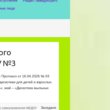
оступление
Раздел Заведующего
ные люди
ого
У №3
 Протокол от 16.04.2026 № 03
дискотеки для детей и взрослых.
а»; май – «Дискотека мыльных
Заседани
го самоуправления МБДОУ