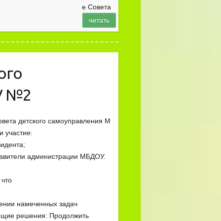
е Совета
читать
ого
У №2
Совета детского самоуправления М
и участие:
зидента;
ставители администрации МБДОУ.
 что
нении намеченных задач
ющие решения: Продолжить