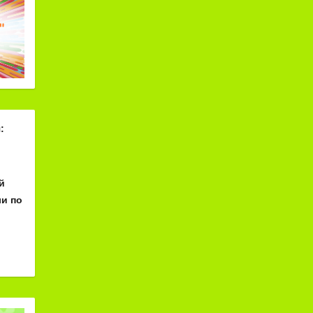
:
й
и по