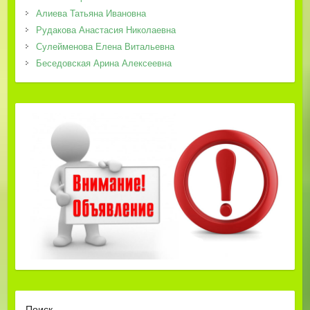
Алиева Татьяна Ивановна
Рудакова Анастасия Николаевна
Сулейменова Елена Витальевна
Беседовская Арина Алексеевна
Поиск