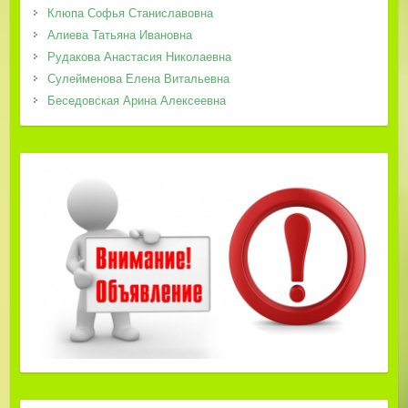
Клюпа Софья Станиславовна
Алиева Татьяна Ивановна
Рудакова Анастасия Николаевна
Сулейменова Елена Витальевна
Беседовская Арина Алексеевна