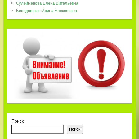
Сулейменова Елена Витальевна
Беседовская Арина Алексеевна
Поиск
Поиск