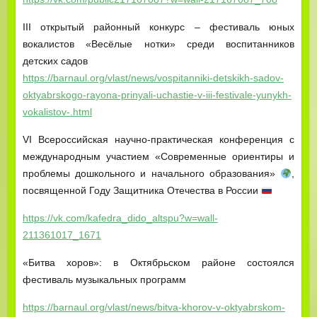
III открытый районный конкурс – фестиваль юных
вокалистов «Весёлые нотки» среди воспитанников
детских садов
https://barnaul.org/vlast/news/vospitanniki-detskikh-sadov-
oktyabrskogo-rayona-prinyali-uchastie-v-iii-festivale-yunykh-
vokalistov-.html
VI Всероссийская научно-практическая конференция c
международным участием «Современные ориентиры и
проблемы дошкольного и начального образования»
,
посвященной Году Защитника Отечества в России
https://vk.com/kafedra_dido_altspu?w=wall-
211361017_1671
«Битва хоров»: в Октябрьском районе состоялся
фестиваль музыкальных программ
https://barnaul.org/vlast/news/bitva-khorov-v-oktyabrskom-