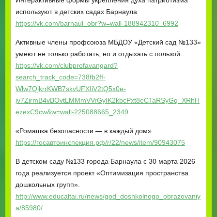
Интерактивные формы укрепления духа патриотизма
используют в детских садах Барнаула
https://vk.com/barnaul_obr?w=wall-188942310_6992
Активные члены профсоюза МБДОУ «Детский сад №133»
умеют не только работать, но и отдыхать с пользой.
https://vk.com/clubprofavangard?
search_track_code=738fb2ff-
Wlw7QjkrrKWB7skvUFXIiV2tQ5x0e-
jv7ZirmB4vBOvtLMMmVVrGyIK2kbcPxt8eCTaRSyGq_XRhH
ezexC9cw&w=wall-225088665_2349
«Ромашка безопасности — в каждый дом»
https://госавтоинспекция.рф/r/22/news/item/90943075
В детском саду №133 города Барнаула с 30 марта 2026
года реализуется проект «Оптимизация пространства
дошкольных групп».
http://www.educaltai.ru/news/god_doshkolnogo_obrazovaniy
a/85980/