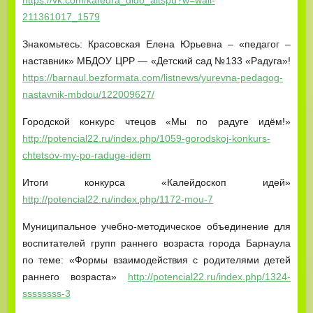
https://vk.com/kafedra_dido_altspu?w=wall-
211361017_1579
Знакомьтесь: Красовская Елена Юрьевна – «педагог –
наставник» МБДОУ ЦРР — «Детский сад №133 «Радуга»!
https://barnaul.bezformata.com/listnews/yurevna-pedagog-
nastavnik-mbdou/122009627/
Городской конкурс чтецов «Мы по радуге идём!»
http://potencial22.ru/index.php/1059-gorodskoj-konkurs-
chtetsov-my-po-raduge-idem
Итоги конкурса «Калейдоскоп идей»
http://potencial22.ru/index.php/1172-mou-7
Муниципальное учебно-методическое объединение для
воспитателей групп раннего возраста города Барнаула
по теме: «Формы взаимодействия с родителями детей
раннего возраста»
http://potencial22.ru/index.php/1324-
ssssssss-3