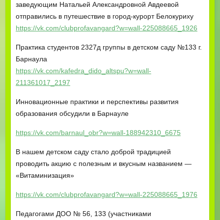
заведующим Натальей Александровной Авдеевой
отправились в путешествие в город-курорт Белокуриху
https://vk.com/clubprofavangard?w=wall-225088665_1926
Практика студентов 2327д группы в детском саду №133 г.
Барнаула
https://vk.com/kafedra_dido_altspu?w=wall-
211361017_2197
Инновационные практики и перспективы развития
образования обсудили в Барнауле
https://vk.com/barnaul_obr?w=wall-188942310_6675
В нашем детском саду стало доброй традицией
проводить акцию с полезным и вкусным названием —
«Витаминизация»
https://vk.com/clubprofavangard?w=wall-225088665_1976
Педагогами ДОО № 56, 133 (участниками