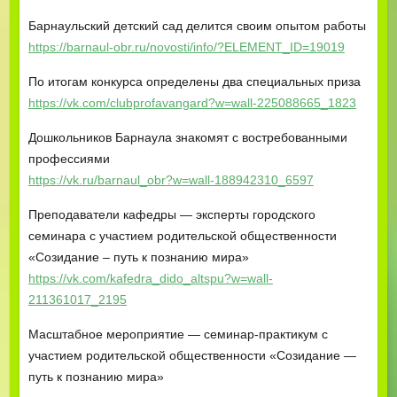
Барнаульский детский сад делится своим опытом работы
https://barnaul-obr.ru/novosti/info/?ELEMENT_ID=19019
По итогам конкурса определены два специальных приза
https://vk.com/clubprofavangard?w=wall-225088665_1823
Дошкольников Барнаула знакомят с востребованными
профессиями
https://vk.ru/barnaul_obr?w=wall-188942310_6597
Преподаватели кафедры — эксперты городского
семинара с участием родительской общественности
«Созидание – путь к познанию мира»
https://vk.com/kafedra_dido_altspu?w=wall-
211361017_2195
Масштабное мероприятие — семинар-практикум с
участием родительской общественности «Созидание —
путь к познанию мира»