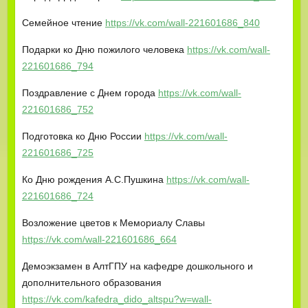
Семейное чтение
https://vk.com/wall-221601686_840
Подарки ко Дню пожилого человека
https://vk.com/wall-
221601686_794
Поздравление с Днем города
https://vk.com/wall-
221601686_752
Подготовка ко Дню России
https://vk.com/wall-
221601686_725
Ко Дню рождения А.С.Пушкина
https://vk.com/wall-
221601686_724
Возложение цветов к Мемориалу Славы
https://vk.com/wall-221601686_664
Демоэкзамен в АлтГПУ на кафедре дошкольного и
дополнительного образования
https://vk.com/kafedra_dido_altspu?w=wall-