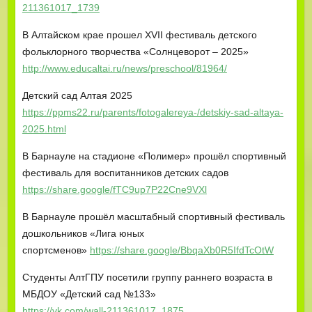
211361017_1739
В Алтайском крае прошел XVII фестиваль детского
фольклорного творчества «Солнцеворот – 2025»
http://www.educaltai.ru/news/preschool/81964/
Детский сад Алтая 2025
https://ppms22.ru/parents/fotogalereya-/detskiy-sad-altaya-
2025.html
В Барнауле на стадионе «Полимер» прошёл спортивный
фестиваль для воспитанников детских садов
https://share.google/fTC9up7P22Cne9VXl
В Барнауле прошёл масштабный спортивный фестиваль
дошкольников «Лига юных
спортсменов»
https://share.google/BbqaXb0R5IfdTcOtW
Студенты АлтГПУ посетили группу раннего возраста в
МБДОУ «Детский сад №133»
https://vk.com/wall-211361017_1875