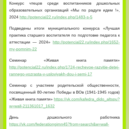
Конкурс чтецов среди воспитанников дошкольных
образовательных организаций «Мы по радуге идем !»,
2024
http://potencial22.ru/index.php/1483-s-5
Подведены итоги муниципального конкурса «Лучшая
практика старшего воспитателя по подготовке педагога к
аттестации — 2024»
http://potencial22.ru/index.php/1652-
my-pomnim-22
Семинар «Живая книга памяти»
http://potencial22.ru/index.php/1724-rechevoe-razvitie-detej-
rannego-vozrasta-v-usloviyakh-dou-i-semi-17
Семинар с участием родительской общественности,
посвященный 80-летию Победы в ВОв (1941-1945 годов)
«Живая книга памяти»
https://vk.com/kafedra_dido_altspu?
w=wall-211361017_1632
День дошкольного работника
https://vk.com/federationgimn45?from=search&w=wall-