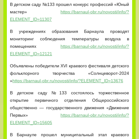
В детском саду №133 прошел конкурс профессий «Юный
мастер»
https://barnaul-obr.ru/novosti/info/?
ELEMENT_ID=11307
В учреждениях образования Барнаула проводят
мониторинг соблюдения температуры воздуха в
помещениях
https://barnaul-obr.ru/novosti/info/?
ELEMENT_ID=12121
Объявлены победители XVI краевого фестиваля детского
фольклорного творчества «Солнцеворот-2024
»
https://barnaul-obr.ru/novosti/info/?ELEMENT_ID=13676
В детском саду №133 состоялось торжественное
открытие первичного отделения Общероссийского
общественно — государственного движения «Движение
Первых»
https://barnaul-obr.ru/novosti/info/?
ELEMENT_ID=15605
В Барнауле прошел муниципальный этап краевого