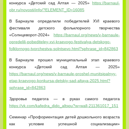
конкурса «Детский сад Алтая — 2025»
https://barnaul-
obr.ru/novosti/info/?ELEMENT_ID=16085
В Барнауле определили победителей XVI краевого
фестиваля детского фольклорного творчества
«Солнцеворот-2024»
https://barnaul.org/news/v-barnaule-
opredelili-pobediteley-xvi-kraevogo-festivalya-detskogo-
folklornogo-tvorchestva-solntsevo.html?sphrase_id=842863
В Барнауле прошел муниципальный этап краевого
конкурса «Детский сад Алтая — 2025»
https://barnaul.org/news/v-barnaule-proshel-munitsipalnyy-
etap-kraevogo-konkursa-detskiy-sad-altaya-2025.html?
sphrase_id=842863
Здоровье педагога — в руках самого педагога
https://vk.com/kafedra_dido_altspu?w=wall-211361017_151
Семинар «Профориентация детей дошкольного возраста
как условие успешной социализации»