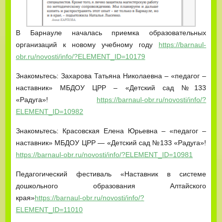
В Барнауле началась приемка образовательных
организаций к новому учебному году
https://barnaul-
obr.ru/novosti/info/?ELEMENT_ID=10179
Знакомьтесь: Захарова Татьяна Николаевна – «педагог –
наставник» МБДОУ ЦРР – «Детский сад №133
«Радуга»!
https://barnaul-obr.ru/novosti/info/?
ELEMENT_ID=10982
Знакомьтесь: Красовская Елена Юрьевна – «педагог –
наставник» МБДОУ ЦРР — «Детский сад №133 «Радуга»!
https://barnaul-obr.ru/novosti/info/?ELEMENT_ID=10981
Педагогический фестиваль «Наставник в системе
дошкольного образования Алтайского
края»
https://barnaul-obr.ru/novosti/info/?
ELEMENT_ID=11010