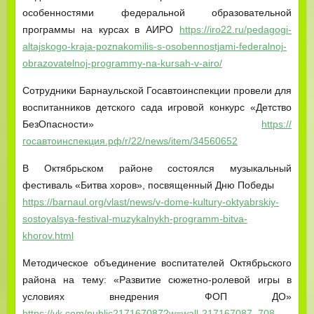
особенностями федеральной образовательной
программы на курсах в АИРО
https://iro22.ru/pedagogi-
altajskogo-kraja-poznakomilis-s-osobennostjami-federalnoj-
obrazovatelnoj-programmy-na-kursah-v-airo/
Сотрудники Барнаульской Госавтоинспекции провели для
воспитанников детского сада игровой конкурс «Детство
БезОпасности»
https://
госавтоинспекция.рф/r/22/news/item/34560652
В Октябрьском районе состоялся музыкальный
фестиваль «Битва хоров», посвященный Дню Победы
https://barnaul.org/vlast/news/v-dome-kultury-oktyabrskiy-
sostoyalsya-festival-muzykalnykh-programm-bitva-
khorov.html
Методическое объединение воспитателей Октябрьского
района на тему: «Развитие сюжетно-ролевой игры в
условиях внедрения ФОП ДО»
https://vk.com/public217167087?w=wall-217167087_708