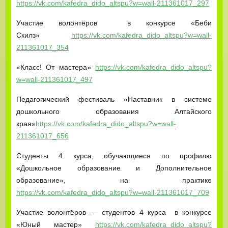
https://vk.com/kafedra_dido_altspu?w=wall-211361017_297
Участие волонтёров в конкурсе «Беби
Скилз»
https://vk.com/kafedra_dido_altspu?w=wall-
211361017_354
«Класс! От мастера»
https://vk.com/kafedra_dido_altspu?
w=wall-211361017_497
Педагогический фестиваль «Наставник в системе
дошкольного образования Алтайского
края»
https://vk.com/kafedra_dido_altspu?w=wall-
211361017_656
Студенты 4 курса, обучающиеся по профилю
«Дошкольное образование и Дополнительное
образование», на практике
https://vk.com/kafedra_dido_altspu?w=wall-211361017_709
Участие волонтёров — студентов 4 курса в конкурсе
«Юный мастер»
https://vk.com/kafedra_dido_altspu?