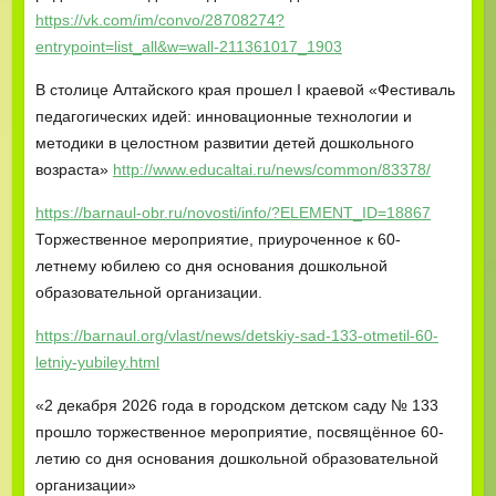
https://vk.com/im/convo/28708274?
entrypoint=list_all&w=wall-211361017_1903
В столице Алтайского края прошел I краевой «Фестиваль
педагогических идей: инновационные технологии и
методики в целостном развитии детей дошкольного
возраста»
http://www.educaltai.ru/news/common/83378/
https://barnaul-obr.ru/novosti/info/?ELEMENT_ID=18867
Торжественное мероприятие, приуроченное к 60-
летнему юбилею со дня основания дошкольной
образовательной организации.
https://barnaul.org/vlast/news/detskiy-sad-133-otmetil-60-
letniy-yubiley.html
«2 декабря 2026 года в городском детском саду № 133
прошло торжественное мероприятие, посвящённое 60-
летию со дня основания дошкольной образовательной
организации»