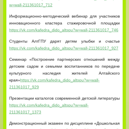
w=wall-211361017_712
Информационно-методический вебинар для участников
инновационного кластера стажировочной площадки
https://vk.com/kafedra_dido_altspu?w=wall-211361017_746
Студенты АлтГПУ дарят детям улыбки и счастье
https://vk.com/kafedra_dido_altspu?w=wall-211361017_927
Семинар «Построение партнерских отношений между
детским садом и семьями воспитанников по передаче
культурного наследия жителей Алтайского
края»
https://vk.com/kafedra_dido_altspu?w=wall-
211361017_929
Презентации каталогов современной детской литературы
https://vk.com/kafedra_dido_altspu?w=wall-
211361017_1373
Демонстрационный экзамен по дисциплине «Дошкольная