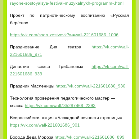
rayone-sostoyalsya-festival-muzykalnykh-programm-.html
Проект по патриотическому воспитанию «Русская
берёзка»
https://vk.com/sodruzestvovk?w=wall-221601686_1006
Празднование Дня театра
https://vk.com/wall-
221601686_971
Династия семьи Грибановых
https://vk.com/wall-
221601686_939
Праздник Масленицы
https://vk.com/wall-221601686_936
Технология проведения педагогического мастер —
класса
https://vk.com/wall735287468_2393
Всероссийская акция «Блокадной вечности страницы»
https://vk.com/wall-221601686_901
Борода Деда Мороза
https://vk.com/wall-221601686_899