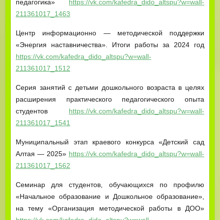
педагогика»
https://vk.com/kafedra_dido_altspu?w=wall-
211361017_1463
Центр информационно — методической поддержки
«Энергия наставничества». Итоги работы за 2024 год
https://vk.com/kafedra_dido_altspu?w=wall-
211361017_1512
Серия занятий с детьми дошкольного возраста в целях
расширения практического педагогического опыта
студентов
https://vk.com/kafedra_dido_altspu?w=wall-
211361017_1541
Муниципальный этап краевого конкурса «Детский сад
Алтая — 2025»
https://vk.com/kafedra_dido_altspu?w=wall-
211361017_1562
Семинар для студентов, обучающихся по профилю
«Начальное образование и Дошкольное образование»,
на тему «Организация методической работы в ДОО»