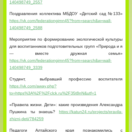
140498749_2557
Поздравления коллектива МБДОУ «Детский сад №133»
https://vk.com/federationgimn45?from=search&w=wall-
140498749_2588
Мероприятие по формированию экологической культуры
для воспитанников подготовительных групп «Природа и я
— вместе дружная семья»
https://vk.com/federationgimn45?from=search&w=wall-
140498749_3339
Студент, выбравший профессию воспитателя
https://vk.com/away.php?
to=https%3A%2F%2Fclck.ru%2F35t8nN&utf=1
«Правила жизни. Дети»: какие произведения Александра
Пушкина ты знаешь?
https://katun24.ru/projects/pravila-
zhizni-deti/784259
Педагоги Алтайского края познакомились с