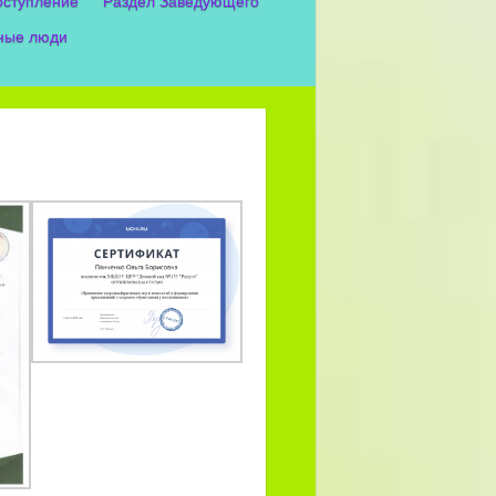
оступление
Раздел Заведующего
ные люди