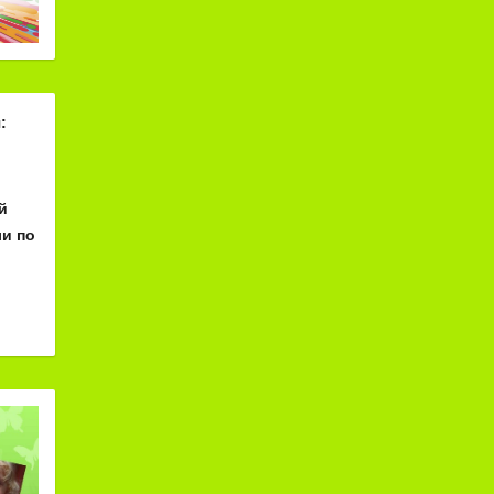
:
й
и по