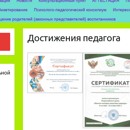
зации
Новости
Консультационный пункт
АТТЕСТАЦИЯ
П
Анкетирование
Психолого-педагогический консилиум
Интерес
ение родителей (законных представителей) воспитанников
Достижения педагога
ьной