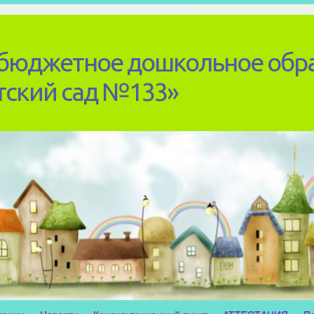
бюджетное дошкольное обр
тский сад №133»