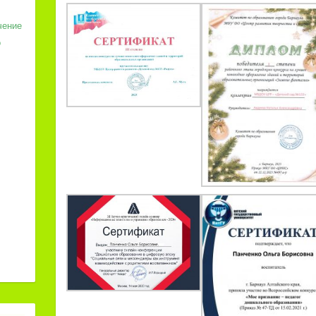
чение
о